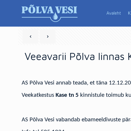
Avaleht
K
Veeavarii Põlva linnas
AS Põlva Vesi annab teada, et täna 12.12.20
Veekatkestus
Kase tn 5
kinnistule toimub kun
AS Põlva Vesi vabandab ebameeldivuste pär