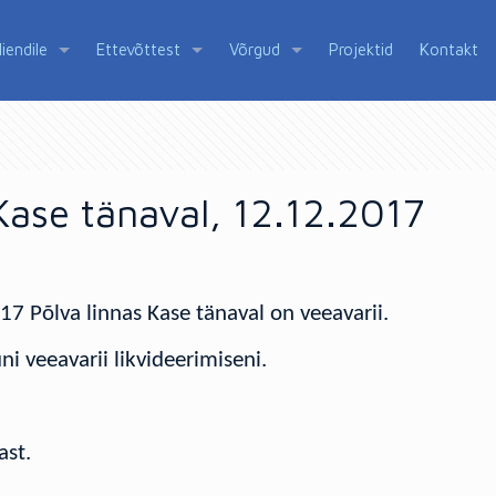
liendile
Ettevõttest
Võrgud
Projektid
Kontakt
 Kase tänaval, 12.12.2017
17 Põlva linnas Kase tänaval on veeavarii.
i veeavarii likvideerimiseni.
ast.