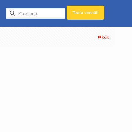
Teata veenäit
Kõik